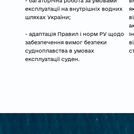
- багаторічна робота за умовами 
в
експлуатації на внутрішніх водних 
я
шляхах України;
в
а
- адаптація Правил і норм РУ щодо 
і
забезпечення вимог безпеки 
в
судноплавства в умовах 
с
експлуатації суден.