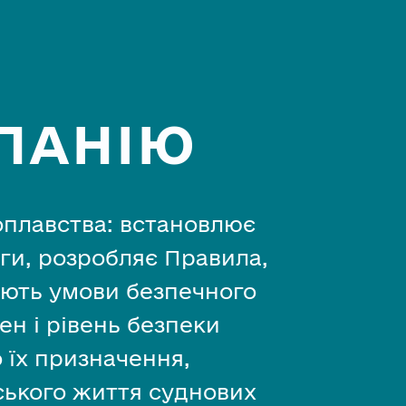
ПАНІЮ
оплавства: встановлює
оги, розробляє Правила,
ють умови безпечного
ен і рівень безпеки
 їх призначення,
ького життя суднових