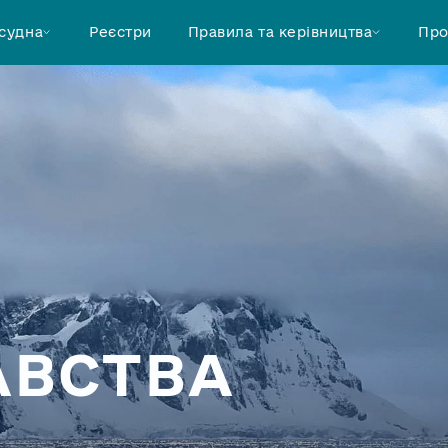
 судна
Реєстри
Правила та керівництва
Про