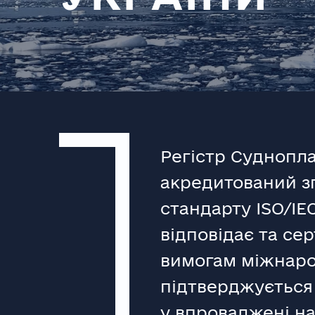
Регістр Суднопла
акредитований з
стандарту ISO/ІЕС
відповідає та се
вимогам міжнаро
підтверджується
у впроваджені на