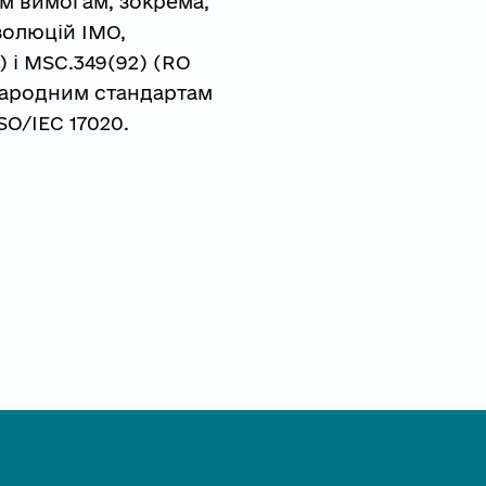
 вимогам, зокрема, 
олюцій IMO, 
 і MSC.349(92) (RO 
ародним стандартам 
ISO/IEC 17020.