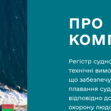
ПРО
КОМ
Регістр судн
технічні вим
що забезпечу
плавання суд
відповідно до
охорону людс