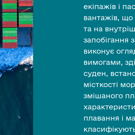
екіпажів і п
вантажів, що
та на внутрі
запобігання 
виконує огля
вимогами, зд
суден, встан
місткості мо
змішаного пл
характеристи
плавання і м
класифікують