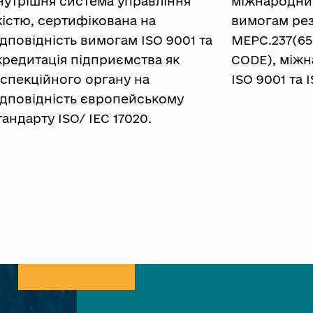
нутрішня система управління 
міжнародним
кістю, сертифікована на 
вимогам рез
ідповідність вимогам ISO 9001 та 
МЕРС.237(65)
кредитація підприємства як 
CODE), міжн
нспекційного органу на 
ISO 9001 та 
ідповідність європейському 
тандарту ISO/ IEC 17020.