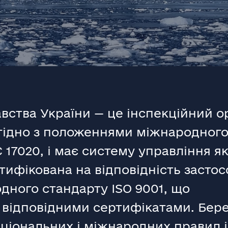
вства України — це інспекційний о
гідно з положеннями міжнародног
 17020, і має систему управління я
ртифікована на відповідність засто
дного стандарту ISO 9001, що
 відповідними сертифікатами. Бере
ціональних і міжнародних правил і