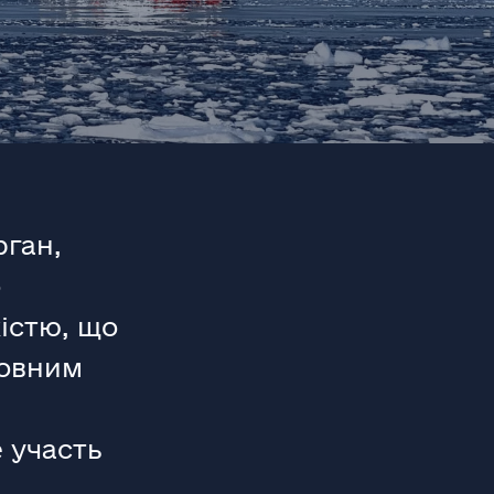
рган,
о
кістю, що
совним
 участь