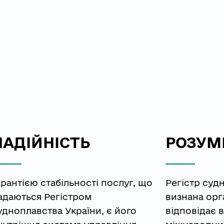
НАДІЙНІСТЬ
РОЗУМІ
арантією стабільності послуг, що 
Регістр суд
адаються Регістром 
визнана орг
удноплавства України, є його 
відповідає 