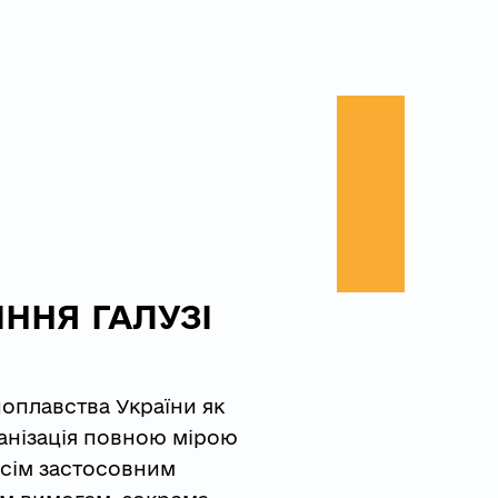
ННЯ ГАЛУЗІ
ноплавства України як 
анізація повною мірою 
всім застосовним 