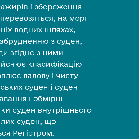
асажирів і збереження
 перевозяться, на морі
шніх водних шляхах,
забрудненню з суден,
ди згідно з цими
ійснює класифікацію
овлює валову і чисту
рських суден і суден
авання і обмірні
ки суден внутрішнього
алих суден, що
ся Регістром.