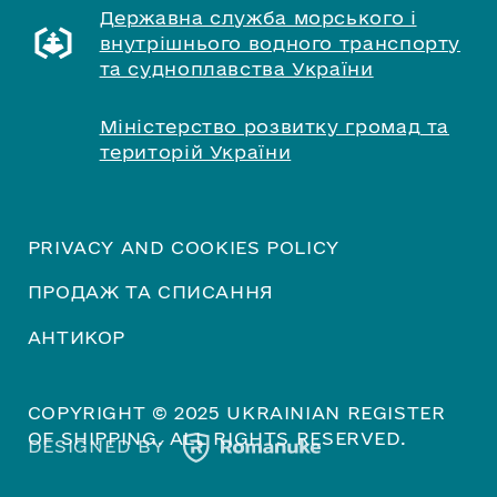
Державна служба морського і
внутрішнього водного транспорту
та судноплавства України
Міністерство розвитку громад та
територій України
PRIVACY AND COOKIES POLICY
ПРОДАЖ ТА СПИСАННЯ
АНТИКОР
COPYRIGHT © 2025 UKRAINIAN REGISTER
OF SHIPPING. ALL RIGHTS RESERVED.
DESIGNED BY