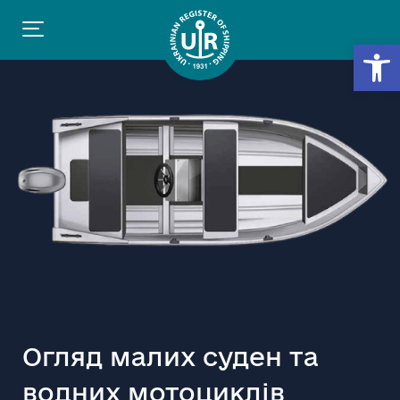
Відкр
Огляд малих суден та
водних мотоциклів