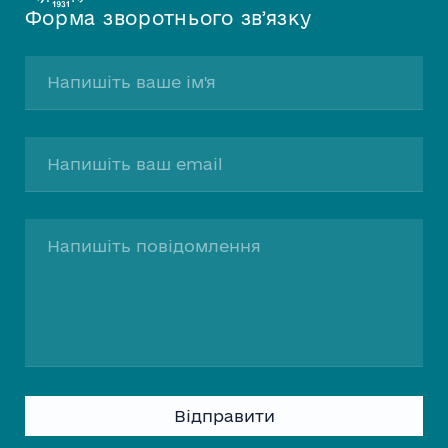
Форма зворотнього звʼязку
Please
leave
this