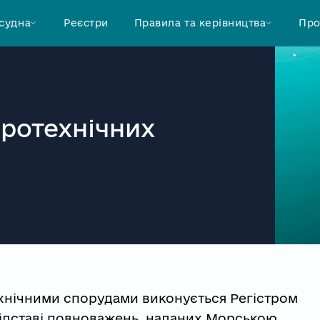
 судна
Реєстри
Правила та керівництва
Про
дротехнічних
ехнічними спорудами виконується Регістром
підставі повноважень, наданих Морською