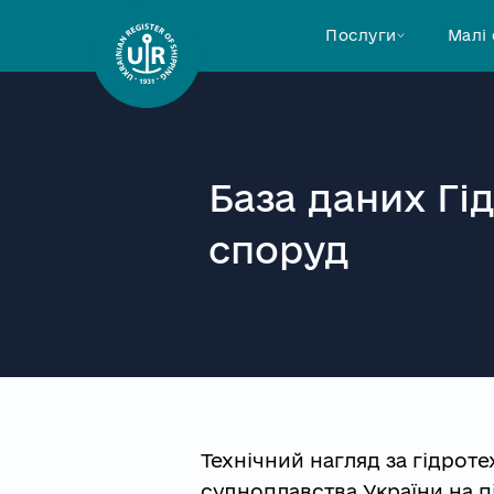
Послуги
Малі
База даних Гі
споруд
Технічний нагляд за гідрот
судноплавства України на 