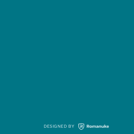
field
empty.
DESIGNED BY