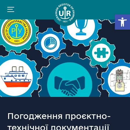
Відкр
Погодження проєктно-
технічної документації