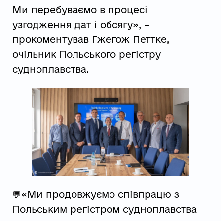
Ми перебуваємо в процесі
узгодження дат і обсягу», –
прокоментував Гжегож Петтке,
очільник Польського регістру
судноплавства.
💬«Ми продовжуємо співпрацю з
Польським регістром судноплавства