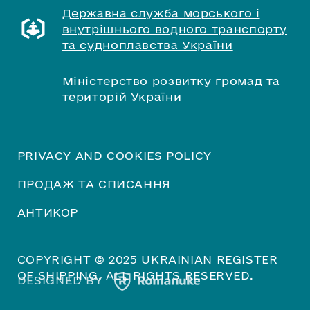
Державна служба морського і
внутрішнього водного транспорту
та судноплавства України
Міністерство розвитку громад та
територій України
PRIVACY AND COOKIES POLICY
ПРОДАЖ ТА СПИСАННЯ
АНТИКОР
COPYRIGHT © 2025 UKRAINIAN REGISTER
OF SHIPPING. ALL RIGHTS RESERVED.
DESIGNED BY