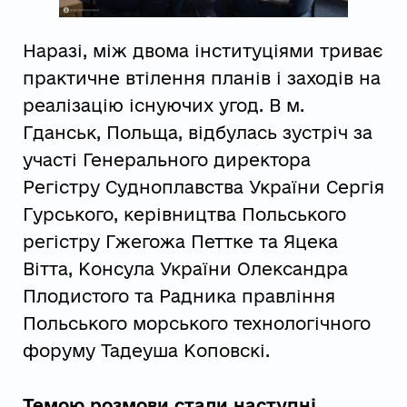
Наразі, між двома інституціями триває
практичне втілення планів і заходів на
реалізацію існуючих угод. В м.
Гданськ, Польща, відбулась зустріч за
участі Генерального директора
Регістру Судноплавства України Сергія
Гурського, керівництва Польського
регістру Гжегожа Петтке та Яцека
Вітта, Консула України Олександра
Плодистого та Радника правління
Польського морського технологічного
форуму Тадеуша Коповскі.
Темою розмови стали наступні