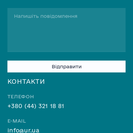
Please
leave
this
КОНТАКТИ
field
empty.
ТЕЛЕФОН
+380 (44) 321 18 81
E-MAIL
info@ur.ua