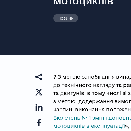
мотоциклів
Новини
? З метою запобігання випа
до технічного нагляду та р
та двигунів, в тому числі з
з метою додержання вимог 
частині виконання положень
Бюлетень № 1 змін і доповн
мотоциклів в експлуатації
»,