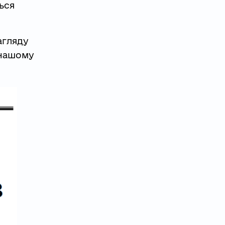
ься
агляду
 нашому