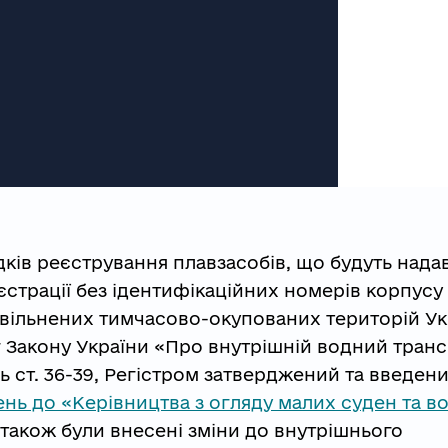
дків реєстрування плавзасобів, що будуть нада
еєстрації без ідентифікаційних номерів корпусу
і звільнених тимчасово-окупованих територій Укр
Закону України «Про внутрішній водний транс
 ст. 36-39, Регістром затверджений та введени
ень до «Керівництва з огляду малих суден та в
 також були внесені зміни до внутрішнього