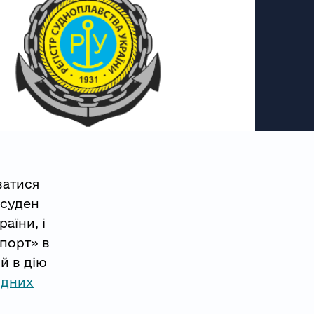
ватися
 суден
аїни, і
порт» в
й в дію
одних