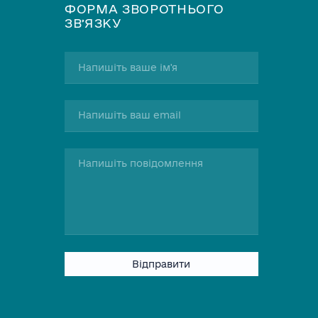
ФОРМА ЗВОРОТНЬОГО
ЗВʼЯЗКУ
Please
leave
this
field
empty.