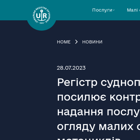
Послуги
Малі
HOME
НОВИНИ
28.07.2023
Регістр судно
посилює контр
надання послуг
огляду малих 