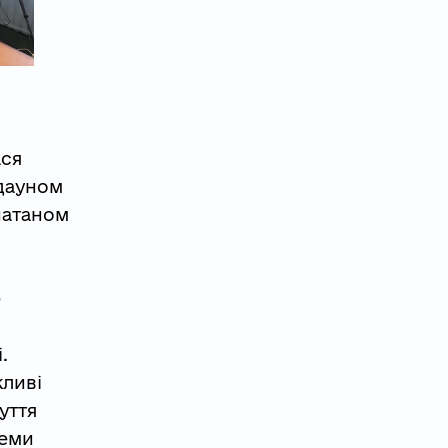
ася
шдауном
натаном
е
.
жливі
уття
хеми