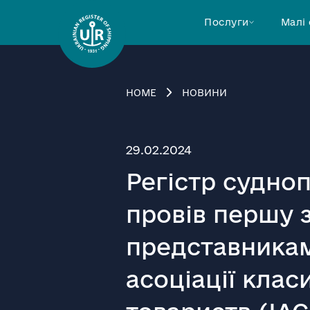
Послуги
Малі
HOME
НОВИНИ
29.02.2024
Регістр судно
провів першу з
представника
асоціації клас