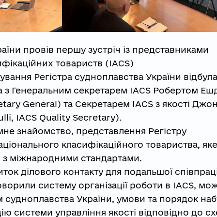
раїни провів першу зустріч із представниками
ифікаційних товариств (IACS)
нування Регістра судноплавства України відбул
ра з Генеральним секретарем IACS Робертом Е
etary General) та Секретарем IACS з якості Джо
i, IACS Quality Secretary).
ємне знайомство, представлення Регістру
аціонального класифікаційного товариства, як
о з міжнародними стандартами.
ток ділового контакту для подальшої співпраці
оворили систему організації роботи в IACS, мо
м судноплавства України, умови та порядок наб
цію системи управління якості відповідно до с