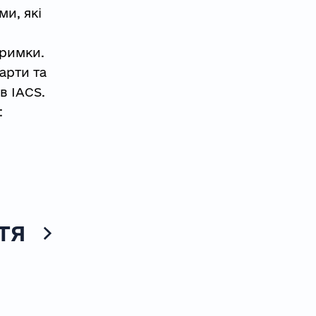
и, які
тримки.
арти та
в IACS.
:
ТЯ