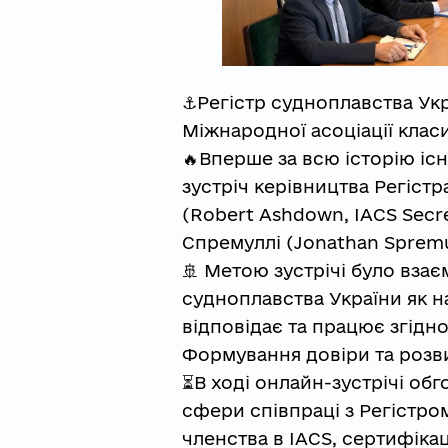
⚓️Регістр судноплавства Ук
Міжнародної асоціації клас
🔥Вперше за всю історію іс
зустріч керівництва Регіст
(Robert Ashdown, IACS Secr
Спремуллі (Jonathan Spremull
🚢 Метою зустрічі було вза
судноплавства України як н
відповідає та працює згідн
Формування довіри та розви
⏳В ході онлайн-зустрічі обг
сфери співпраці з Регістро
членства в IACS, сертифіка