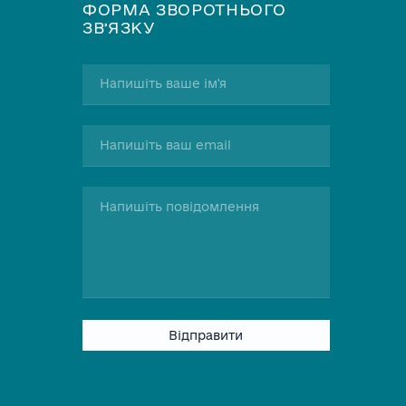
ФОРМА ЗВОРОТНЬОГО
ЗВʼЯЗКУ
Please
leave
this
field
empty.