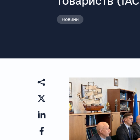
товариств (IAC
Новини