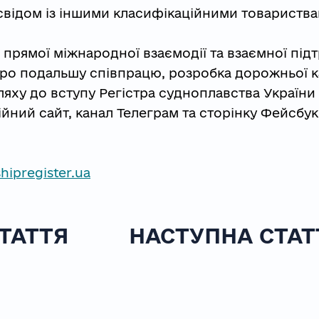
освідом із іншими класифікаційними товариствам
 прямої міжнародної взаємодії та взаємної під
про подальшу співпрацю, розробка дорожньої к
яху до вступу Регістра судноплавства України 
йний сайт, канал Телеграм та сторінку Фейсбук
ipregister.ua
ТАТТЯ
НАСТУПНА СТАТ