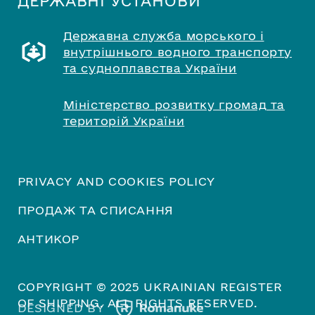
ДЕРЖАВНІ УСТАНОВИ
Державна служба морського і
внутрішнього водного транспорту
та судноплавства України
Міністерство розвитку громад та
територій України
PRIVACY AND COOKIES POLICY
ПРОДАЖ ТА СПИСАННЯ
АНТИКОР
COPYRIGHT © 2025 UKRAINIAN REGISTER
OF SHIPPING. ALL RIGHTS RESERVED.
DESIGNED BY