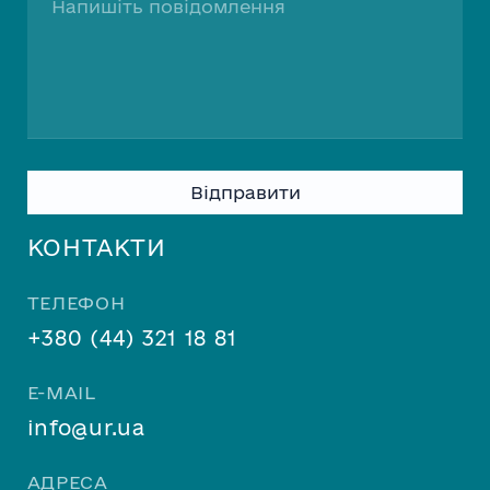
Please
leave
this
КОНТАКТИ
field
empty.
ТЕЛЕФОН
+380 (44) 321 18 81
E-MAIL
info@ur.ua
АДРЕСА