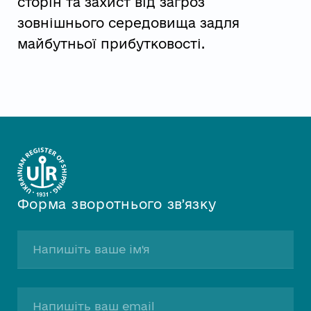
сторін та захист від загроз
зовнішнього середовища задля
майбутньої прибутковості.
Форма зворотнього звʼязку