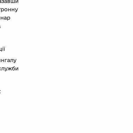
казавши
ктронну
інар
а
ії
ингалу
 служби
: