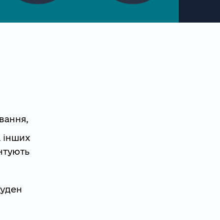
вання,
а інших
нтують
суден