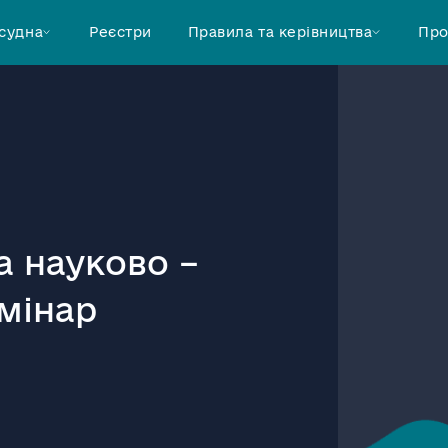
 судна
Реєстри
Правила та керівництва
Про
 науково –
мінар