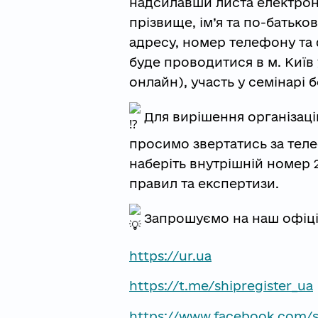
надсилавши листа електронн
прізвище, ім’я та по-батько
адресу, номер телефону та 
буде проводитися в м. Київ
онлайн), участь у семінарі 
Для вирішення організаці
просимо звертатись за теле
наберіть внутрішній номер 
правил та експертизи.
Запрошуємо на наш офіцій
https://ur.ua
https://t.me/shipregister_ua
https://www.facebook.com/sh