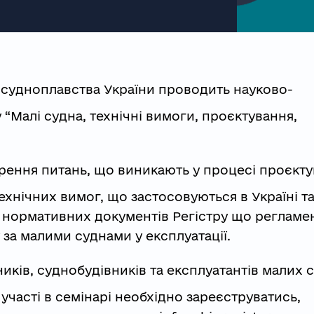
р судноплавства України проводить науково-
 “Малі судна, технічні вимоги, проєктування,
ення питань, що виникають у процесі проєкту
ехнічних вимог, що застосовуються в Україні т
д нормативних документів Регістру що регламе
 за малими суднами у експлуатації.
ків, суднобудівників та експлуатантів малих 
я участі в семінарі необхідно зареєструватись,