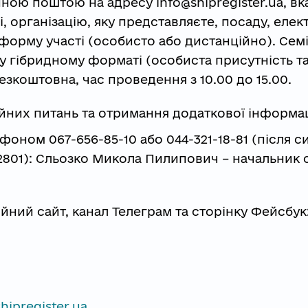
ою поштою на адресу info@shipregister.ua, в
ві, організацію, яку представляєте, посаду, еле
форму участі (особисто або дистанційно). Сем
 у гібридному форматі (особиста присутність т
безкоштовна, час проведення з 10.00 до 15.00.
йних питань та отримання додаткової інформац
фоном 067-656-85-10 або 044-321-18-81 (після с
2801): Сльозко Микола Пилипович – начальник
ний сайт, канал Телеграм та сторінку Фейсбук
ipregister.ua