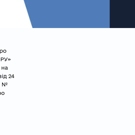
Про
 РУ»
 на
ід 24
2 №
ро