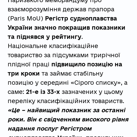
Паризького меморандуму про
взаєморозуміння держав прапора
(Paris MoU)
Регістр судноплавства
України значно покращив показники
та піднявся у рейтингу
.
Національне класифікаційне
товариство за підсумками трирічної
плідної праці
підвищило позицію на
три кроки
та займає стабільну
позицію у середині «Сірого списку», а
саме:
21-е із 33-х
зазначених у цьому
переліку класифікаційних товариств.
«Це – найвищий показник за останні
роки. Він є свідченням високого рівня
надання послуг Регістром