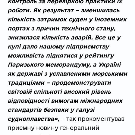
контроль за перевіркою практики їх
роботи. Як результат – зменшилась
кількість затримок суден у іноземних
портах з причин технічного стану,
знизилася кількість аварій. Все це у
купі дало нашому підприємству
можливість піднятися у рейтингу
Паризького меморандуму, а Україні
як державі з уславленими морськими
традиціями – продемонструвати
світовій спільноті високий рівень
відповідності вимогам міжнародних
стандартів безпеки у галузі
судноплавства»,
– так прокоментував
приємну новину генеральний