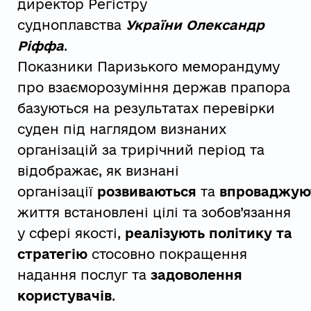
директор Регістру
судноплавства
України Олександр
Ріффа
.
Показники Паризького меморандуму
про взаєморозуміння держав прапора
базуються на результатах перевірки
суден під наглядом визнаних
організацій за трирічний період та
відображає, як визнані
організації
розвиваються
та
впроваджую
життя встановлені цілі та зобов’язання
у сфері якості,
реалізують політику та
стратегію
стосовно покращення
надання послуг та
задоволення
користувачів
.