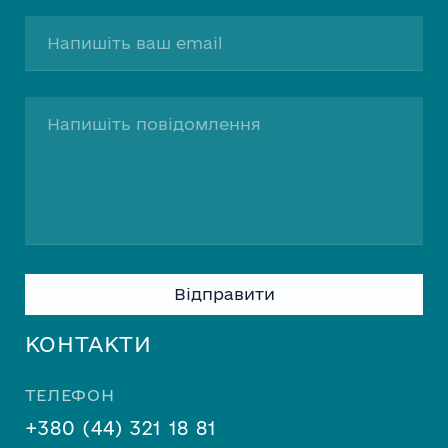
Please
leave
this
КОНТАКТИ
field
empty.
ТЕЛЕФОН
+380 (44) 321 18 81